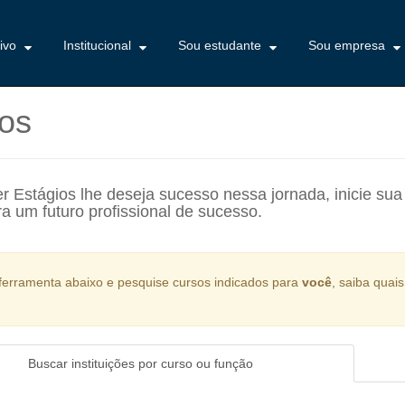
tivo
Institucional
Sou estudante
Sou empresa
os
r Estágios lhe deseja sucesso nessa jornada, inicie su
ra um futuro profissional de sucesso.
a ferramenta abaixo e pesquise cursos indicados para
você
, saiba quai
Buscar instituições por curso ou função