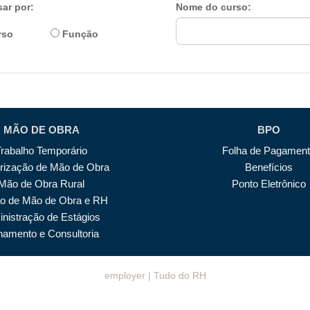
ar por:
Nome do curso:
rso
Função
MÃO DE OBRA
BPO
Trabalho Temporário
Folha de Pagamen
irização de Mão de Obra
Benefícios
Mão de Obra Rural
Ponto Eletrônico
o de Mão de Obra e RH
nistração de Estágios
inamento e Consultoria
employer | Tudo do RH